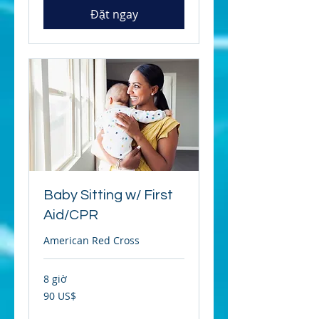
Đặt ngay
Baby Sitting w/ First
Aid/CPR
American Red Cross
8 giờ
90
90 US$
đô
la
Mỹ