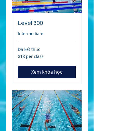
Level 300
Intermediate
Đã kết thúc
$18
$18 per class
per
class
Xem khóa học