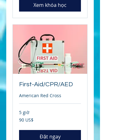
Xem khóa học
First-Aid/CPR/AED
American Red Cross
5 giờ
90
90 US$
đô
la
Mỹ
Đặt ngay