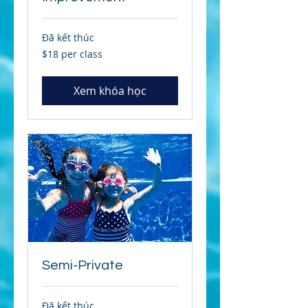
Đã kết thúc
$18
$18 per class
per
class
Xem khóa học
Semi-Private
Đã kết thúc