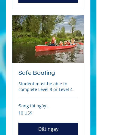
Safe Boating
Student must be able to
complete Level 3 or Level 4
Đang tải ngày...
10
10 US$
đô
la
Mỹ
Đặt ngay