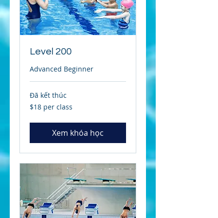
Level 200
Advanced Beginner
Đã kết thúc
$18
$18 per class
per
class
Xem khóa học