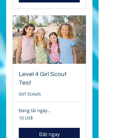
Level 4 Girl Scout
Test
Girl Scouts
Đang tải ngày...
10
10 US$
đô
la
Mỹ
Đặt ngay