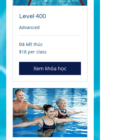
Level 400
Advanced
Đã kết thúc
$18
$18 per class
per
class
Xem khóa học