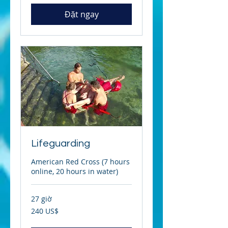
Mỹ
Đặt ngay
Lifeguarding
American Red Cross (7 hours
online, 20 hours in water)
27 giờ
240
240 US$
đô
la
Mỹ