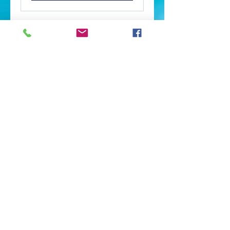
Swimming Merit
Badge
Boy Scouts
Đang tải ngày...
Đặt ngay