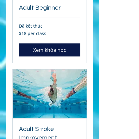
Adult Beginner
Đã kết thúc
$18
$18 per class
per
class
Xem khóa học
Adult Stroke
Improvement