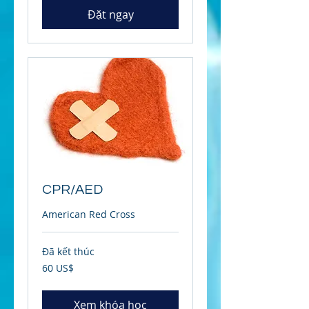
Đặt ngay
CPR/AED
American Red Cross
Đã kết thúc
60
60 US$
đô
la
Mỹ
Xem khóa học