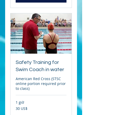
Safety Training for
Swim Coach in water
American Red Cross (STSC
online portion required prior
to class)
1 giờ
30
30 US$
đô
la