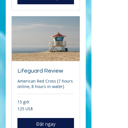
Lifeguard Review
American Red Cross (7 hours
online, 8 hours in water)
15 giờ
125
125 US$
đô
la
Mỹ
Đặt ngay