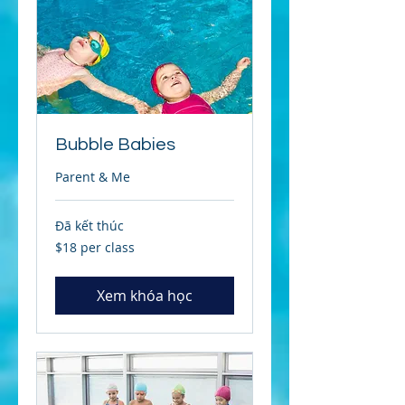
Bubble Babies
Parent & Me
Đã kết thúc
$18
$18 per class
per
class
Xem khóa học