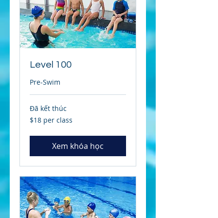
Level 100
Pre-Swim
Đã kết thúc
$18
$18 per class
per
class
Xem khóa học