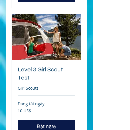
Level 3 Girl Scout
Test
Girl Scouts
Đang tải ngày...
10
10 US$
đô
la
Mỹ
Đặt ngay