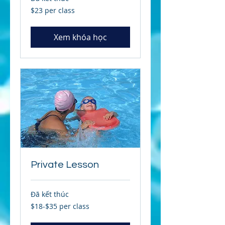
$23
$23 per class
per
class
Xem khóa học
Private Lesson
Đã kết thúc
$18-$35
$18-$35 per class
per
class